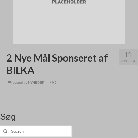
11
2 Nye Mål Sponseret af
JUN 2024
BILKA
posted in:
NYHEDER
|
0
Søg
Search
for: