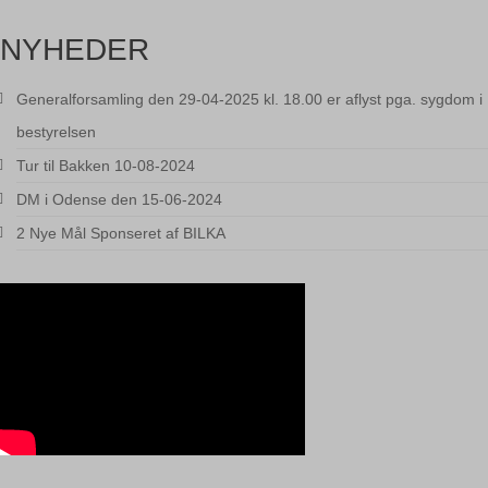
NYHEDER
Generalforsamling den 29-04-2025 kl. 18.00 er aflyst pga. sygdom i
bestyrelsen
Tur til Bakken 10-08-2024
DM i Odense den 15-06-2024
2 Nye Mål Sponseret af BILKA